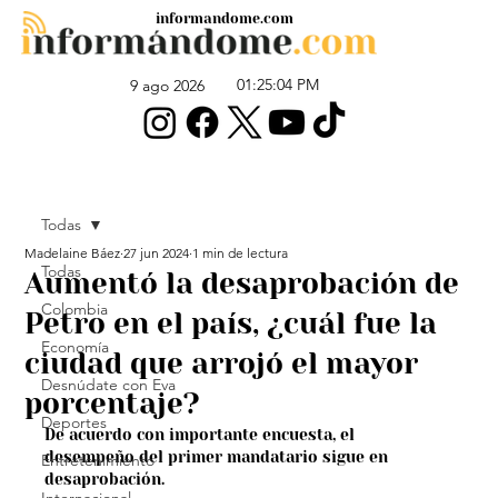
informandome.com
01:25:04 PM
9 ago 2026
Todas
Madelaine Báez
27 jun 2024
1 min de lectura
Todas
Aumentó la desaprobación de
Colombia
Petro en el país, ¿cuál fue la
Economía
ciudad que arrojó el mayor
Desnúdate con Eva
porcentaje?
Deportes
De acuerdo con importante encuesta, el 
desempeño del primer mandatario sigue en 
Entretenimiento
desaprobación.