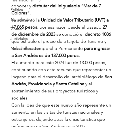
Internacional
conocer y
 disfrutar del inigualable “Mar de 7 
Política
Colores”.
Tecnología
Ya aumentó la 
Unidad de Valor Tributario (UVT) a 
47.065 pesos
, por esa razón desde el pasado 
27 
Virales
de diciembre de 2023
 se conoció el 
decreto 1086
Judiciales
que estipuló el precio de a tarjeta de Turismo y 
Malas Influencias
Residencia Temporal o Permanente 
para ingresar 
a San Andrés es de 137.000 peros.
El aumento para este 2024 fue de 13.000 pesos, 
continuando con este recurso que representar un 
ingreso para el desarrollo del archipiélago de 
San 
Andrés, Providencia y Santa Catalina
 y el 
sostenimiento de sus proyectos turísticos y 
sociales.
Con la idea de que este nuevo año represente un 
aumento en las visitas de turistas nacionales y 
extranjeros, dejando atrás la crisis turística que 
enfrentaron en San Andrés para 2023.