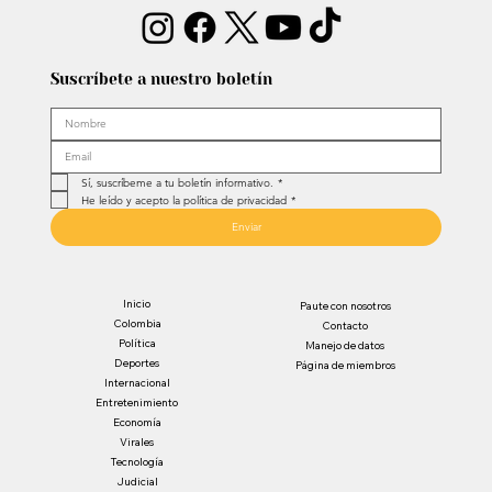
Suscríbete a nuestro boletín
Sí, suscríbeme a tu boletín informativo.
*
He leído y acepto la política de privacidad
*
Enviar
Inicio
Paute con nosotros
Colombia
Contacto
Política
Manejo de datos
Deportes
Página de miembros
Internacional
Entretenimiento
Economía
Virales
Tecnología
Judicial