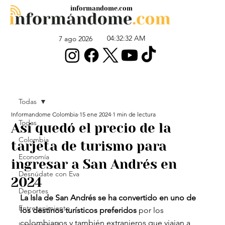
informandome.com
04:32:32 AM
7 ago 2026
Todas
Informandome Colombia
15 ene 2024
1 min de lectura
Todas
Así quedó el precio de la
Colombia
tarjeta de turismo para
Economía
ingresar a San Andrés en
Desnúdate con Eva
2024
Deportes
La Isla de San Andrés se ha convertido en uno de 
Entretenimiento
los destinos turísticos preferidos
 por los 
colombianos y también extranjeros que viajan a 