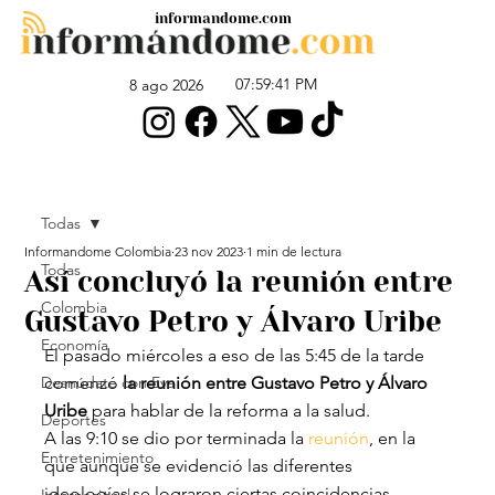
informandome.com
07:59:41 PM
8 ago 2026
Todas
Informandome Colombia
23 nov 2023
1 min de lectura
Todas
Así concluyó la reunión entre
Colombia
Gustavo Petro y Álvaro Uribe
Economía
El pasado miércoles a eso de las 5:45 de la tarde 
Desnúdate con Eva
comenzó 
la reunión entre Gustavo Petro y Álvaro 
Uribe
 para hablar de la reforma a la salud.
Deportes
A las 9:10 se dio por terminada la 
reunión
, en la 
Entretenimiento
que aunque se evidenció las diferentes 
ideologías se lograron ciertas coincidencias. 