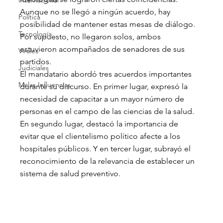
Internacional
Aunque no se llegó a ningún acuerdo, hay 
Política
posibilidad de mantener estas mesas de diálogo.
Tecnología
Por supuesto, no llegaron solos, ambos 
estuvieron acompañados de senadores de sus 
Virales
partidos.
Judiciales
El mandatario abordó tres acuerdos importantes 
Malas Influencias
durante su discurso. En primer lugar, expresó la 
necesidad de capacitar a un mayor número de 
personas en el campo de las ciencias de la salud. 
En segundo lugar, destacó la importancia de 
evitar que el clientelismo político afecte a los 
hospitales públicos. Y en tercer lugar, subrayó el 
reconocimiento de la relevancia de establecer un 
sistema de salud preventivo.