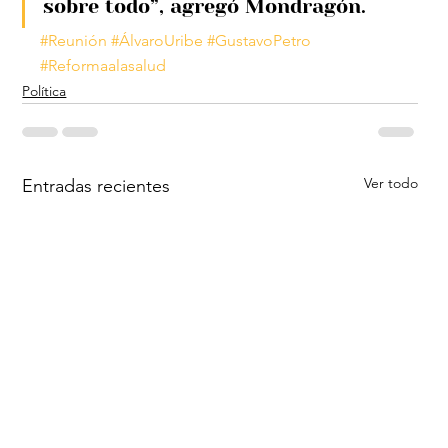
sobre todo”, agregó Mondragón.
#Reunión
#ÁlvaroUribe
#GustavoPetro
#Reformaalasalud
Política
Ver todo
Entradas recientes