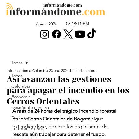
informandome.com
08:18:11 PM
6 ago 2026
Todas
Informandome Colombia
23 ene 2024
1 min de lectura
Todas
Así avanzan las gestiones
Colombia
para apagar el incendio en los
Economía
Cerros Orientales
Desnúdate con Eva
A más de 24 horas del trágico incendio forestal 
Deportes
en los Cerros Orientales de Bogotá
 sigue 
extendiéndose, por eso los organismos de
Entretenimiento
rescate aún trabajar para detener el fuego.