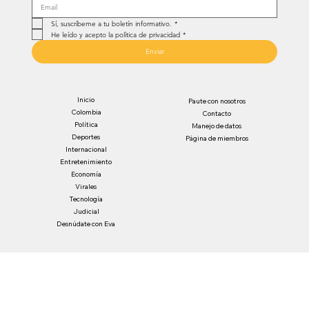
Sí, suscríbeme a tu boletín informativo.
*
He leído y acepto la política de privacidad
*
Enviar
Inicio
Paute con nosotros
Colombia
Contacto
Política
Manejo de datos
Deportes
Página de miembros
Internacional
Entretenimiento
Economía
Virales
Tecnología
Judicial
Desnúdate con Eva