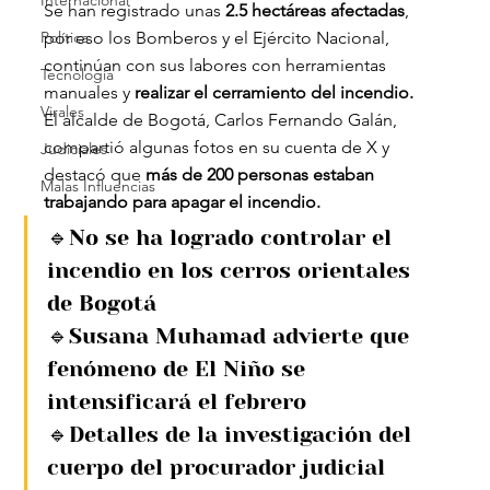
Internacional
Se han registrado unas 
2.5 hectáreas afectadas
, 
Política
por eso los Bomberos y el Ejército Nacional, 
continúan con sus labores con herramientas 
Tecnología
manuales y
 realizar el cerramiento del incendio.
Virales
El alcalde de Bogotá, Carlos Fernando Galán, 
compartió algunas fotos en su cuenta de X y 
Judiciales
destacó que
 más de 200 personas estaban 
Malas Influencias
trabajando para apagar el incendio.
🔹No se ha logrado controlar el 
incendio en los cerros orientales 
de Bogotá
🔹Susana Muhamad advierte que 
fenómeno de El Niño se 
intensificará el febrero
🔹Detalles de la investigación del 
cuerpo del procurador judicial