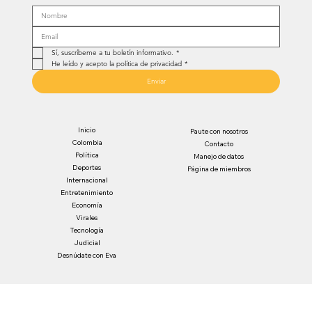
Sí, suscríbeme a tu boletín informativo.
*
He leído y acepto la política de privacidad
*
Enviar
Inicio
Paute con nosotros
Colombia
Contacto
Política
Manejo de datos
Deportes
Página de miembros
Internacional
Entretenimiento
Economía
Virales
Tecnología
Judicial
Desnúdate con Eva