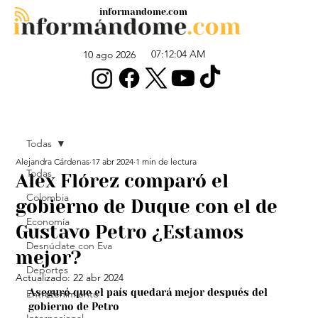
informandome.com
07:12:04 AM
10 ago 2026
Todas
Alejandra Cárdenas
17 abr 2024
1 min de lectura
Todas
Alex Flórez comparó el
Colombia
gobierno de Duque con el de
Economía
Gustavo Petro ¿Estamos
Desnúdate con Eva
mejor?
Deportes
Actualizado:
22 abr 2024
Aseguró que el país quedará mejor después del 
Entretenimiento
gobierno de Petro