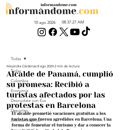
informandome.com
08:37:27 AM
10 ago 2026
Todas
Alejandra Cárdenas
8 ago 2024
2 min de lectura
Todas
Alcalde de Panamá, cumplió
Colombia
su promesa: Recibió a
Economía
turistas afectados por las
Desnúdate con Eva
protestas en Barcelona
Deportes
El alcalde prometió vacaciones gratuitas a los 
turistas que fueron agredidos en Barcelona. Una 
Entretenimiento
forma de fomentar el turismo y dar a conocer la 