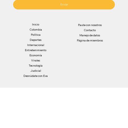
Enviar
Inicio
Paute con nosotros
Colombia
Contacto
Política
Manejo de datos
Deportes
Página de miembros
Internacional
Entretenimiento
Economía
Virales
Tecnología
Judicial
Desnúdate con Eva