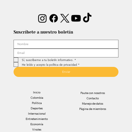
Suscríbete a nuestro boletín
Sí, suscríbeme a tu boletín informativo.
*
He leído y acepto la política de privacidad
*
Enviar
Inicio
Paute con nosotros
Colombia
Contacto
Política
Manejo de datos
Deportes
Página de miembros
Internacional
Entretenimiento
Economía
Virales