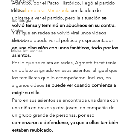
Internacional
Atlántico, por el Pacto Histórico, llegó al partido 
Política
de 
Colombia vs. Venezuela
 con la idea de 
ubicarse a ver el partido, pero la situación
 se 
Tecnología
volvió tensa y terminó en abucheos en su contra.
Virales
Y es que en redes se volvió viral unos videos 
donde se puede ver al político y expresentador 
Judiciales
en una discusión con unos fanáticos, todo por los 
Malas Influencias
asientos.
Por lo que se relata en redes, Agmeth Escaf tenía 
un boleto asignado en esos asientos, al igual que 
los familiares que lo acompañaron. Incluso, en 
algunos videos 
se puede ver cuando comienza a 
exigir su silla.
Pero en sus asientos se encontraba una dama con 
una niña en brazos y otra joven, en compañía de 
un grupo grande de personas, por eso 
comenzaron a defenderse, ya que a ellos también 
estaban reubicado.