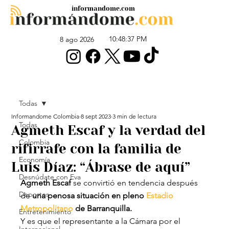
informandome.com
10:48:37 PM
8 ago 2026
Todas
Informandome Colombia
8 sept 2023
3 min de lectura
Todas
Agmeth Escaf y la verdad del
Colombia
rifirrafe con la familia de
Economía
Luis Díaz: “Ábrase de aquí”
Desnúdate con Eva
Agmeth Escaf
 se convirtió en tendencia después 
Deportes
de
 una penosa situación en pleno 
Estadio 
Metropolitano
 de Barranquilla.
Entretenimiento
Y es que el representante a la Cámara por el 