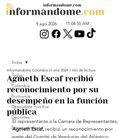
informandome.com
11:04:55 AM
9 ago 2026
Todas
Informandome Colombia
31 ene 2024
1 min de lectura
Todas
Agmeth Escaf recibió
Colombia
reconocimiento por su
Economía
desempeño en la función
Desnúdate con Eva
pública
Deportes
El representante a la Cámara de Representantes,
Entretenimiento
Agmeth Escaf,
 recibió un reconocimiento por 
parte del Comité de Veedurías del Atlántico.