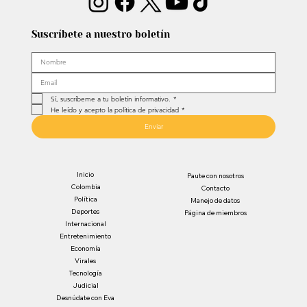
Suscríbete a nuestro boletín
Sí, suscríbeme a tu boletín informativo.
*
He leído y acepto la política de privacidad
*
Enviar
Inicio
Paute con nosotros
Colombia
Contacto
Política
Manejo de datos
Deportes
Página de miembros
Internacional
Entretenimiento
Economía
Virales
Tecnología
Judicial
Desnúdate con Eva