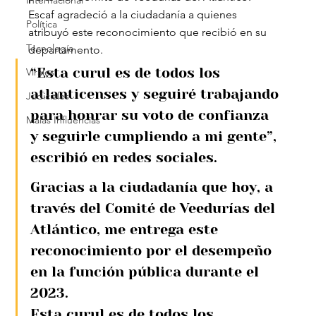
Internacional
Escaf agradeció a la ciudadanía a quienes 
Política
atribuyó este reconocimiento que recibió en su 
Tecnología
departamento.
“Esta curul es de todos los 
Virales
atlanticenses y seguiré trabajando 
Judiciales
para honrar su voto de confianza 
Malas Influencias
y seguirle cumpliendo a mi gente”, 
escribió en redes sociales.
Gracias a la ciudadanía que hoy, a 
través del Comité de Veedurías del 
Atlántico, me entrega este 
reconocimiento por el desempeño 
en la función pública durante el 
2023.
Esta curul es de todos los 