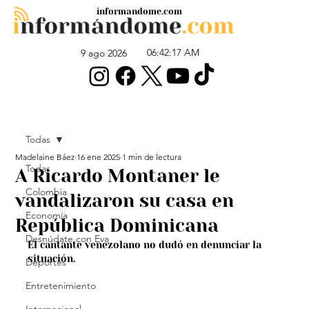
informandome.com
06:42:17 AM
9 ago 2026
Todas
Madelaine Báez
16 ene 2025
1 min de lectura
Todas
A Ricardo Montaner le
Colombia
vandalizaron su casa en
Economía
República Dominicana
Desnúdate con Eva
El cantante venezolano no dudó en denunciar la 
situación.
Deportes
Entretenimiento