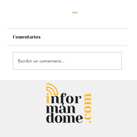
Comentarios
Escribir un comentario...
Chayanne se animó a trend viral y
dejó mensaje: “Antes de ser tu
papá…”