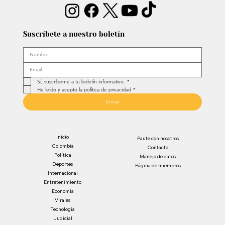
Suscríbete a nuestro boletín
Sí, suscríbeme a tu boletín informativo.
*
He leído y acepto la política de privacidad
*
Enviar
Inicio
Paute con nosotros
Colombia
Contacto
Política
Manejo de datos
Deportes
Página de miembros
Internacional
Entretenimiento
Economía
Virales
Tecnología
Judicial