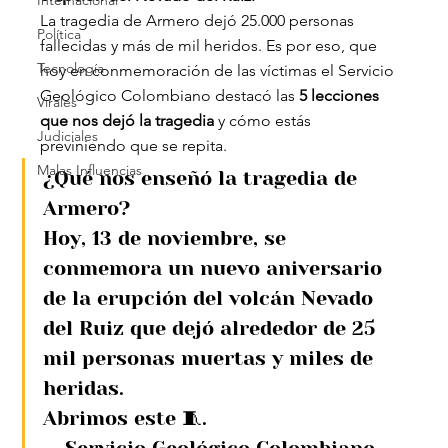
Internacional
La tragedia de Armero dejó 25.000 personas 
Política
fallecidas y más de mil heridos. Es por eso, que 
Tecnología
hoy en conmemoración de las víctimas el Servicio 
Geológico Colombiano destacó las
 5 lecciones 
Virales
que nos dejó la tragedia
 y cómo estás 
Judiciales
previniendo que se repita.
Malas Influencias
¿Qué nos enseñó la tragedia de 
Armero?
Hoy, 13 de noviembre, se 
conmemora un nuevo aniversario 
de la erupción del volcán Nevado 
del Ruiz que dejó alrededor de 25 
mil personas muertas y miles de 
heridas.
Abrimos este 🧵.