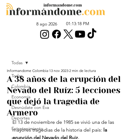
informandome.com
01:13:18 PM
8 ago 2026
Todas
Informandome Colombia
13 nov 2023
2 min de lectura
Todas
A 38 años de la erupción del
Colombia
Nevado del Ruíz: 5 lecciones
Economía
que dejó la tragedia de
Desnúdate con Eva
Armero
Deportes
El 13 de noviembre de 1985 se vivió una de las 
Entretenimiento
mayores tragedias de la historia del país:
 la 
erupción del Nevado del Ruiz.  