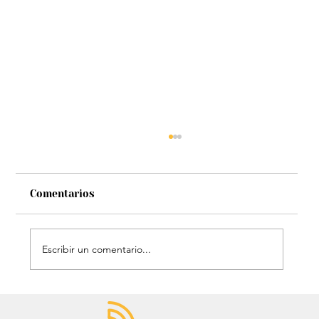
Comentarios
Escribir un comentario...
Estatua de John Lennon, que era de
Carlos Lehder, regresó al Quindío y