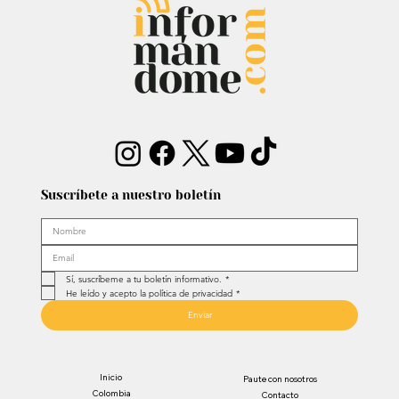
reabrió debate sobre memoria y
narcotráfico
Suscríbete a nuestro boletín
Sí, suscríbeme a tu boletín informativo.
*
He leído y acepto la política de privacidad
*
Enviar
Inicio
Paute con nosotros
Colombia
Contacto