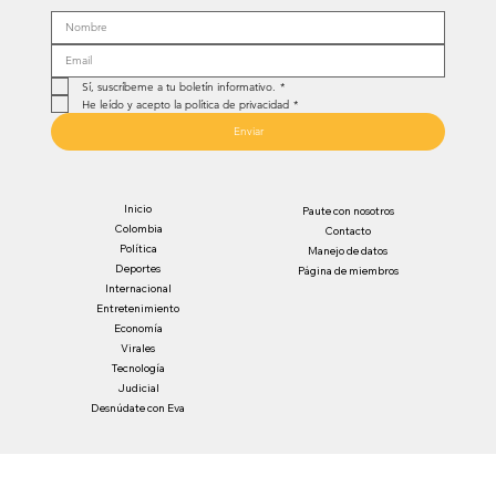
Sí, suscríbeme a tu boletín informativo.
*
He leído y acepto la política de privacidad
*
Enviar
Inicio
Paute con nosotros
Colombia
Contacto
Política
Manejo de datos
Deportes
Página de miembros
Internacional
Entretenimiento
Economía
Virales
Tecnología
Judicial
Desnúdate con Eva