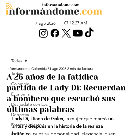
informandome.com
07:12:27 AM
7 ago 2026
Todas
Informandome Colombia
31 ago 2023
2 min de lectura
Todas
A 26 años de la fatídica
Colombia
partida de Lady Di: Recuerdan
Economía
a bombero que escuchó sus
Desnúdate con Eva
últimas palabras
Deportes
Lady Di, Diana de Gales
, la mujer que marcó 
un 
Entretenimiento
antes y después en la historia de la realeza 
británica
, pues su personalidad, elegancia, buen 