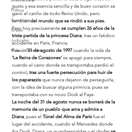
Internacional
gusto y esa esencia sencilla y de buen corazón se 
Política
ganó el cariño de todo Reino Unido, pero 
Tecnología
también
 del mundo que se rindió a sus pies.
Pero hoy precisamente 
se cumplen 26 años de la 
Virales
triste partida de la princesa Diana
, tras un fatídico 
Judiciales
accidente en París, Francia.
Malas Influencias
Fue un 
31 de agosto de 1997
 cuando la vida de
‘La Reina de Corazones’
 se apagó para siempre, 
cuando el carro donde se transportaba perdió el 
control
, tras una fuerte persecución para huir de 
los paparazzis
 que nunca dejaron de perseguirla, 
con la idea de buscar alguna primicia, pues se 
transportaba con su novio Dodi al Faye.
La noche del 31 de agosto nunca se borrará de la 
memoria de un pueblo que ama y admira a 
Diana
, pues el 
Túnel del Alma de París
 fue el 
lugar del accidente, cuando el Mercedes donde 
iba Dodi, Diana, un guardaespaldas y el chofer 
se 